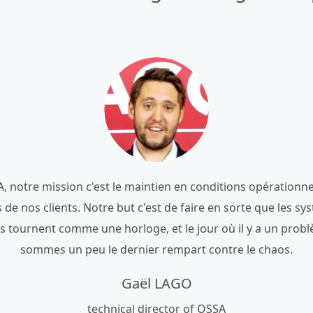
logiciels libres.
A, notre mission c'est le maintien en conditions opérationne
de nos clients. Notre but c'est de faire en sorte que les s
tion d'un catalogue de logiciels Open Source et la fournitu
ts tournent comme une horloge, et le jour où il y a un prob
vancé nécessitent une vision globale, des compétences spéc
sommes un peu le dernier rempart contre le chaos.
ions privilégiées avec les communautés Open Source, d'où l
d'OSSA.
Gaël LAGO
Michel-Marie Maudet
technical director of OSSA