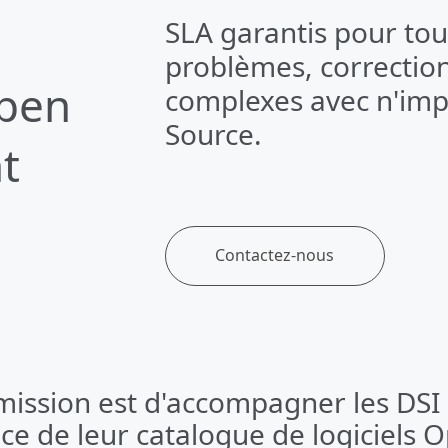
SLA garantis pour tout
problèmes, correctio
Open
complexes avec n'impo
Source.
t
Contactez-nous
mission est d'accompagner les DSI 
mission est de soutenir les dépar
ues dans la gouvernance de leur c
e de leur catalogue de logiciels 