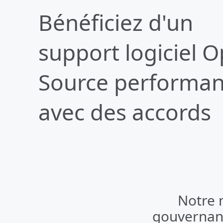
Bénéficiez d'un
support logiciel 
Source performan
avec des accords
Notre 
Notre 
informatiq
gouvernanc