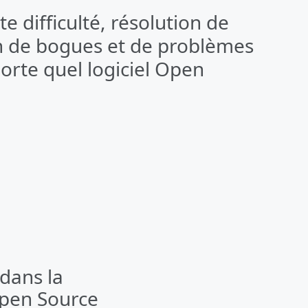
e difficulté, résolution de
n de bogues et de problèmes
rte quel logiciel Open
dans la
tements
atalogue de
Open Source