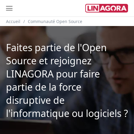
Fil d'Ariane
Accueil
Communauté Open Source
Faites partie de l'Open
Source et rejoignez
LINAGORA pour faire
partie de la force
disruptive de
l'informatique ou logiciels ?