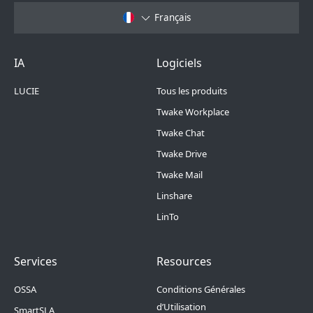
Français
Footer Menu 6
Footer Menu 1
IA
Logiciels
LUCIE
Tous les produits
Twake Workplace
Twake Chat
Twake Drive
Twake Mail
Linshare
LinTo
Footer Menu 2
Footer Menu 3
Services
Resources
OSSA
Conditions Générales
d’Utilisation
SmartSLA