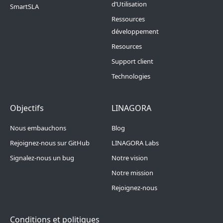
d’Utilisation
SmartSLA
Ressources
développement
Resources
Support client
Technologies
Footer Menu 4
Footer Menu 5
Objectifs
LINAGORA
Nous embauchons
Blog
Rejoignez-nous sur GitHub
LINAGORA Labs
Signalez-nous un bug
Notre vision
Notre mission
Rejoignez-nous
Conditions et politiques