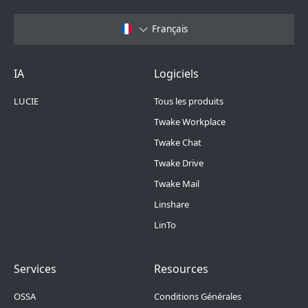
Français
Footer Menu 6
Footer Menu 1
IA
Logiciels
LUCIE
Tous les produits
Twake Workplace
Twake Chat
Twake Drive
Twake Mail
Linshare
LinTo
Footer Menu 2
Footer Menu 3
Services
Resources
OSSA
Conditions Générales