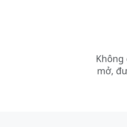
Không 
mở, đư