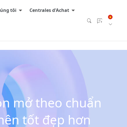
úng tôi
Centrales d'Achat
ồn mở theo chuẩn
nên tốt đẹp hơn