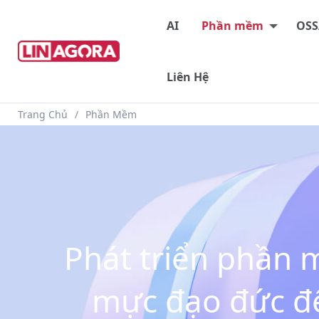
Main menu
AI
Phần mềm
OSS
Liên Hệ
Breadcrumb
Trang Chủ
Phần Mềm
Phát triển phần
mực đạo đức để