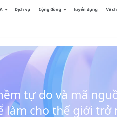
A
Dịch vụ
Cộng đồng
Tuyển dụng
Về ch
 mềm tự do và mã ngu
 làm cho thế giới trở 