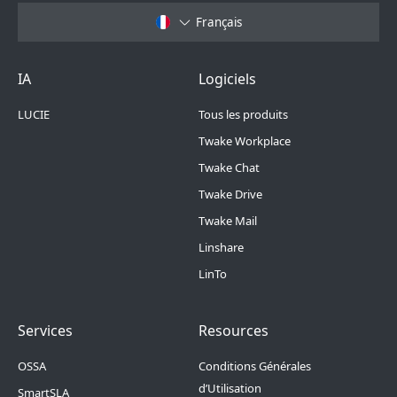
Français
Footer Menu 6
Footer Menu 1
IA
Logiciels
LUCIE
Tous les produits
Twake Workplace
Twake Chat
Twake Drive
Twake Mail
Linshare
LinTo
Footer Menu 2
Footer Menu 3
Services
Resources
OSSA
Conditions Générales
d’Utilisation
SmartSLA