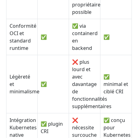
propriétaire
possible
Conformité
✅ via
OCI et
containerd
✅
✅
standard
en
runtime
backend
❌ plus
lourd et
Légèreté
avec
✅
et
✅
davantage
minimal et
minimalisme
de
ciblé CRI
fonctionnalités
supplémentaires
Intégration
❌
✅ conçu
✅ plugin
Kubernetes
nécessite
pour
CRI
native
surcouche
Kubernetes