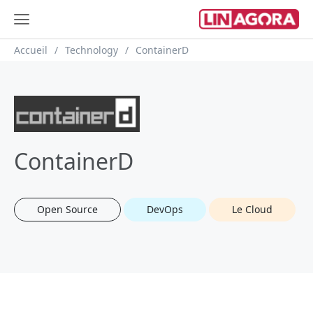
Fil d'Ariane
Accueil
Technology
ContainerD
ContainerD
Open Source
DevOps
Le Cloud