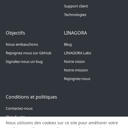
Support client
Technologies
Footer Menu 4
Footer Menu 5
Objectifs
LINAGORA
Nous embauchons
Blog
Rejoignez-nous sur GitHub
LINAGORA Labs
Signalez-nous un bug
Notre vision
Notre mission
Rejoignez-nous
Conditions et politiques
Contactez-nous
Plan du site
Nous utilisons des cookies sur ce site pour améliorer votre
Politique de confidentialité