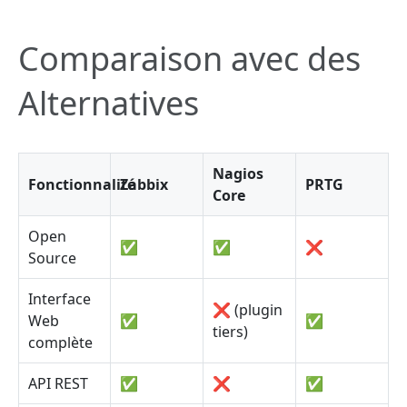
Comparaison avec des
Alternatives
Nagios
Fonctionnalité
Zabbix
PRTG
Core
Open
✅
✅
❌
Source
Interface
❌ (plugin
Web
✅
✅
tiers)
complète
API REST
✅
❌
✅