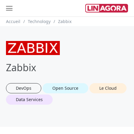
Fil d'Ariane
Accueil
Technology
Zabbix
Zabbix
DevOps
Open Source
Le Cloud
Data Services