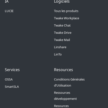
Footer Menu 6
Footer Menu 1
IA
Logiciels
LUCIE
Tous les produits
Twake Workplace
Twake Chat
Twake Drive
Twake Mail
Linshare
LinTo
Footer Menu 2
Footer Menu 3
Services
Resources
OSSA
Conditions Générales
d’Utilisation
SmartSLA
Ressources
développement
Resources