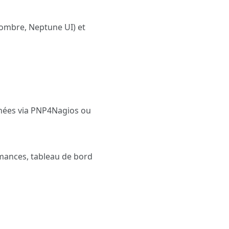
ombre, Neptune UI) et
onnées via PNP4Nagios ou
mances, tableau de bord