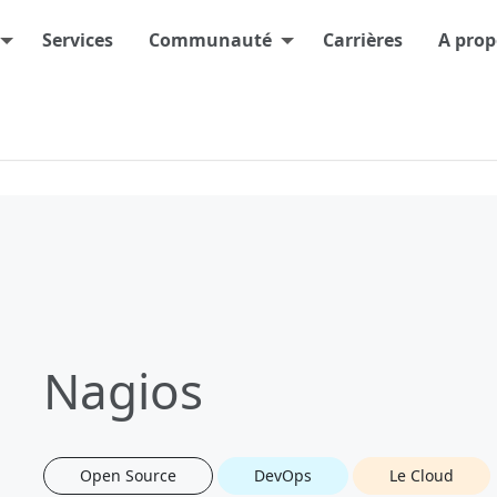
Services
Communauté
Carrières
A prop
Nagios
Open Source
DevOps
Le Cloud