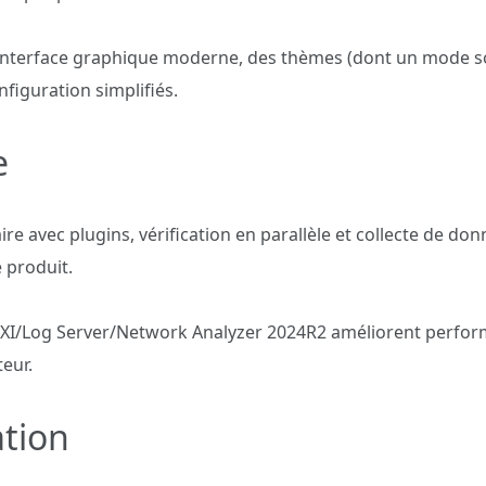
 interface graphique moderne, des thèmes (dont un mode s
nfiguration simplifiés.
e
re avec plugins, vérification en parallèle et collecte de d
 produit.
 XI/Log Server/Network Analyzer 2024R2 améliorent perfor
teur.
ation