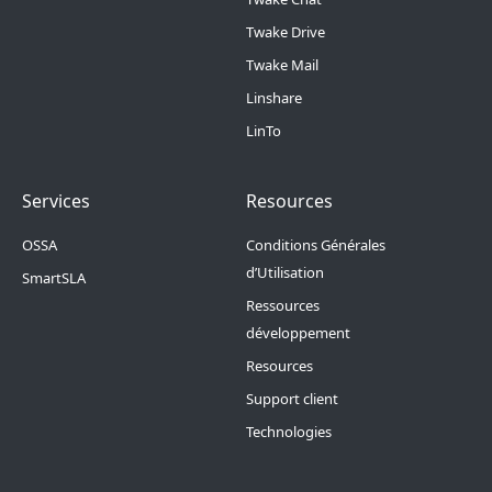
Twake Drive
Twake Mail
Linshare
LinTo
Footer Menu 2
Footer Menu 3
Services
Resources
OSSA
Conditions Générales
d’Utilisation
SmartSLA
Ressources
développement
Resources
Support client
Technologies