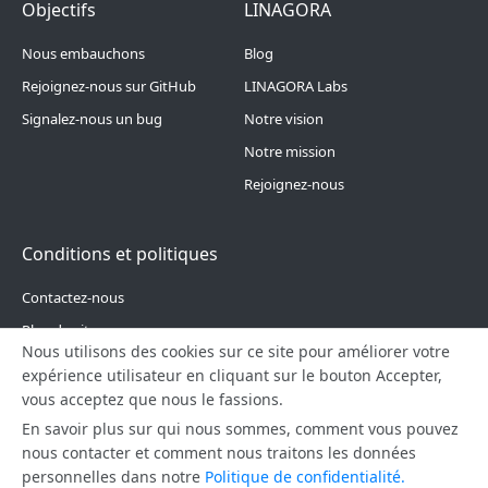
Footer Menu 4
Footer Menu 5
Objectifs
LINAGORA
Nous embauchons
Blog
Rejoignez-nous sur GitHub
LINAGORA Labs
Signalez-nous un bug
Notre vision
Notre mission
Rejoignez-nous
Conditions et politiques
Contactez-nous
Plan du site
Nous utilisons des cookies sur ce site pour améliorer votre
Politique de confidentialité
expérience utilisateur en cliquant sur le bouton Accepter,
vous acceptez que nous le fassions.
En savoir plus sur qui nous sommes, comment vous pouvez
nous contacter et comment nous traitons les données
personnelles dans notre
Politique de confidentialité.