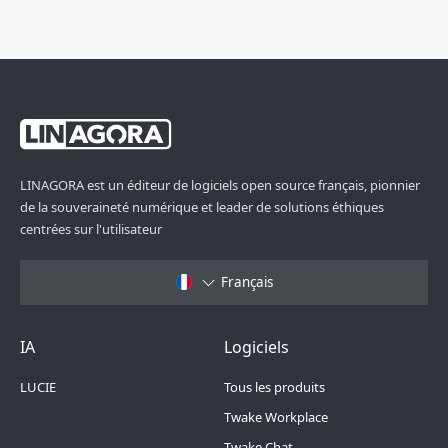
LINAGORA est un éditeur de logiciels open source français, pionnier
de la souveraineté numérique et leader de solutions éthiques
centrées sur l'utilisateur
Français
Footer Menu 6
Footer Menu 1
IA
Logiciels
LUCIE
Tous les produits
Twake Workplace
Twake Chat