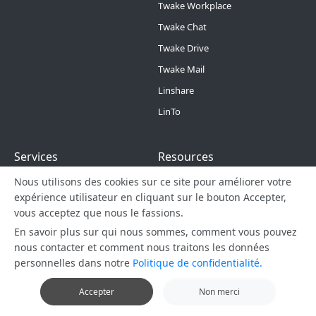
Twake Workplace
Twake Chat
Twake Drive
Twake Mail
Linshare
LinTo
Footer Menu 2
Footer Menu 3
Services
Resources
Nous utilisons des cookies sur ce site pour améliorer votre
OSSA
Conditions Générales
expérience utilisateur en cliquant sur le bouton Accepter,
d’Utilisation
SmartSLA
vous acceptez que nous le fassions.
Ressources
En savoir plus sur qui nous sommes, comment vous pouvez
développement
nous contacter et comment nous traitons les données
Resources
personnelles dans notre
Politique de confidentialité.
Support client
Accepter
Non merci
Technologies