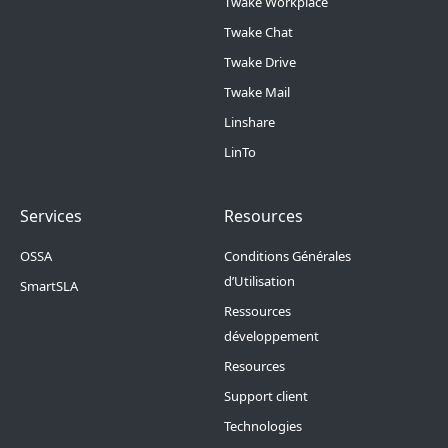
Twake Workplace
Twake Chat
Twake Drive
Twake Mail
Linshare
LinTo
Footer Menu 2
Footer Menu 3
Services
Resources
OSSA
Conditions Générales
d’Utilisation
SmartSLA
Ressources
développement
Resources
Support client
Technologies