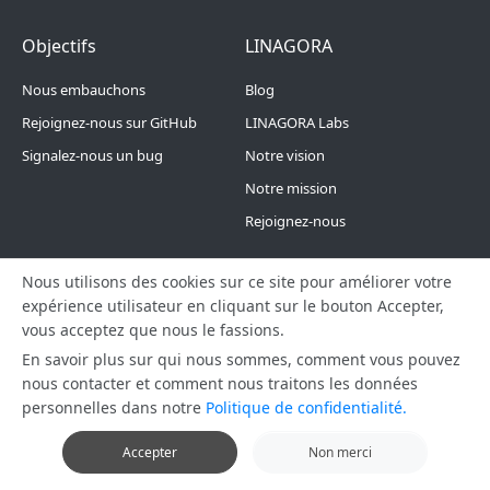
Footer Menu 4
Footer Menu 5
Objectifs
LINAGORA
Nous embauchons
Blog
Rejoignez-nous sur GitHub
LINAGORA Labs
Signalez-nous un bug
Notre vision
Notre mission
Rejoignez-nous
Nous utilisons des cookies sur ce site pour améliorer votre
Conditions et politiques
expérience utilisateur en cliquant sur le bouton Accepter,
vous acceptez que nous le fassions.
Contactez-nous
En savoir plus sur qui nous sommes, comment vous pouvez
Plan du site
nous contacter et comment nous traitons les données
Politique de confidentialité
personnelles dans notre
Politique de confidentialité.
Accepter
Non merci