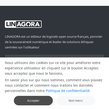
LINAGORA est un éditeur de logiciels open source français, pionnier
de la souveraineté numérique et leader de solutions éthiques
centrées sur l'utilisateur
Français
Nous utilisons des cookies sur ce site pour améliorer votre
expérience utilisateur en cliquant sur le bouton Accepter,
vous acceptez que nous le fassions.
Footer Menu 6
Footer Menu 1
IA
Logiciels
En savoir plus sur qui nous sommes, comment vous pouvez
nous contacter et comment nous traitons les données
LUCIE
Tous les produits
personnelles dans notre
Politique de confidentialité.
Twake Workplace
Twake Chat
Accepter
Non merci
Twake Drive