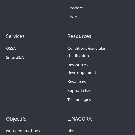
Linshare
LinTo
Footer Menu 2
Footer Menu 3
Services
Resources
OSSA
Conditions Générales
d’Utilisation
SmartSLA
Ressources
développement
Resources
Support client
Technologies
Footer Menu 4
Footer Menu 5
Objectifs
LINAGORA
Nous embauchons
Blog