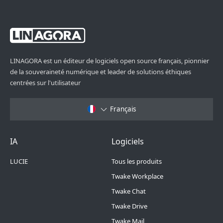
LINAGORA est un éditeur de logiciels open source français, pionnier
de la souveraineté numérique et leader de solutions éthiques
centrées sur l'utilisateur
Français
Footer Menu 6
Footer Menu 1
IA
Logiciels
LUCIE
Tous les produits
Twake Workplace
Twake Chat
Twake Drive
Twake Mail