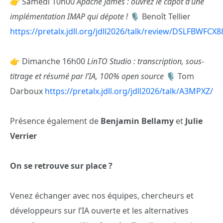
👉 Samedi 10h00
Apache James : ouvrez le capot d’une
implémentation IMAP qui dépote !
🎙️ Benoît Tellier
https://pretalx.jdll.org/jdll2026/talk/review/DSL
👉 Dimanche 16h00
LinTO Studio : transcription, sous-
titrage et résumé par l’IA, 100% open source
🎙️ Tom
Darboux
https://pretalx.jdll.org/jdll2026/talk/A3MPXZ/
Présence également de
Benjamin Bellamy
et
Julie
Verrier
On se retrouve sur place ?
Venez échanger avec nos équipes, chercheurs et
développeurs sur l’IA ouverte et les alternatives