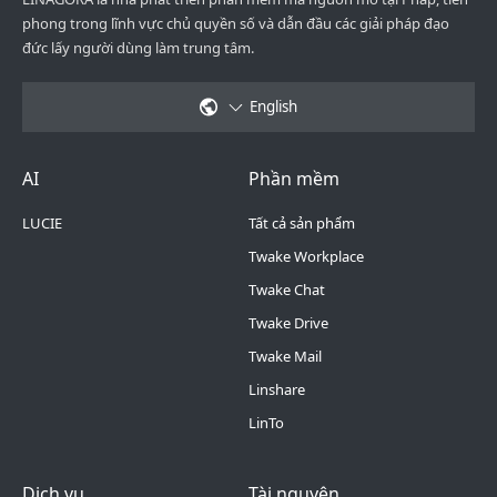
phong trong lĩnh vực chủ quyền số và dẫn đầu các giải pháp đạo
đức lấy người dùng làm trung tâm.
English
Footer Menu 6
Footer Menu 1
AI
Phần mềm
LUCIE
Tất cả sản phẩm
Twake Workplace
Twake Chat
Twake Drive
Twake Mail
Linshare
LinTo
Footer Menu 2
Footer Menu 3
Dịch vụ
Tài nguyên