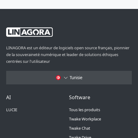
LINAGORA est un éditeur de logiciels open source français, pionnier
de la souveraineté numérique et leader de solutions éthiques
centrées sur l'utilisateur
Tunisie
Footer Menu 6
Footer Menu 1
AI
Software
LUCIE
Tous les produits
Twake Workplace
Twake Chat
Twake Drive