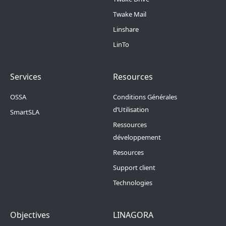
Twake Mail
Linshare
LinTo
Footer Menu 2
Footer Menu 3
Services
Resources
OSSA
Conditions Générales
d’Utilisation
SmartSLA
Ressources
développement
Resources
Support client
Technologies
Footer Menu 4
Footer Menu 5
Objectives
LINAGORA